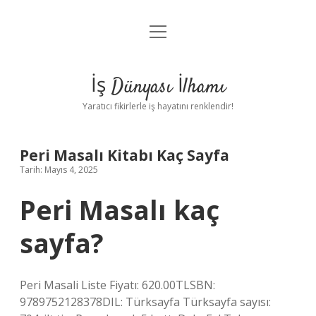
menüyü
Anasayfa
aç
Gizlilik Politikası
İş Dünyası İlhamı
Yasal Uyarı
Yaratıcı fikirlerle iş hayatını renklendir!
Hakkımızda
Peri Masalı Kitabı Kaç Sayfa
Tarih: Mayıs 4, 2025
Peri Masalı kaç
sayfa?
Peri Masali Liste Fiyatı: 620.00TLSBN:
9789752128378DIL: Türksayfa Türksayfa sayısı: