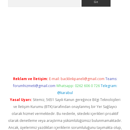
giriş yap
betexper indir
Reklam ve İletişim:
E-mail:
backlinkpaneli@gmail.com
Teams:
forumhizmeti@gmail.com
Whatsapp: 0262 606 0 726
Telegram:
@karabul
Yasal Uyarı:
Sitemiz, 5651 Sayılı Kanun gereğince Bilgi Teknolojileri
ve İletişim Kurumu (BTK) tarafından onaylanmış bir Yer Sağlayıcı
olarak hizmet vermektedir. Bu nedenle, sitedeki içerikleri proaktif
olarak denetleme veya araştırma yükümlülüğümüz bulunmamaktadır.
Ancak, üyelerimiz yazdıkları içeriklerin sorumluluğunu taşımakta olup,