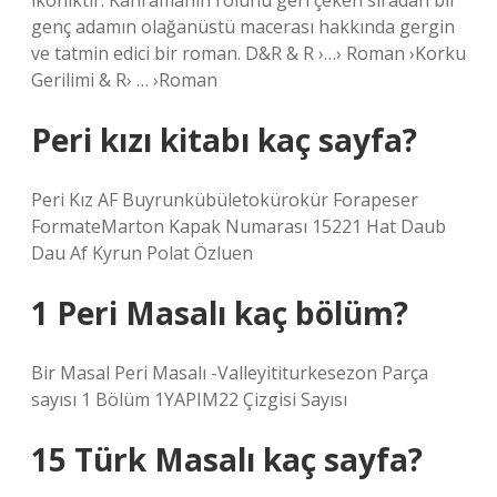
ikoniktir. Kahramanın rolünü geri çeken sıradan bir
genç adamın olağanüstü macerası hakkında gergin
ve tatmin edici bir roman. D&R & R ›…› Roman ›Korku
Gerilimi & R› … ›Roman
Peri kızı kitabı kaç sayfa?
Peri Kız AF Buyrunkübületokürokür Forapeser
FormateMarton Kapak Numarası 15221 Hat Daub
Dau Af Kyrun Polat Özluen
1 Peri Masalı kaç bölüm?
Bir Masal Peri Masalı -Valleyititurkesezon Parça
sayısı 1 Bölüm 1YAPIM22 Çizgisi Sayısı
15 Türk Masalı kaç sayfa?