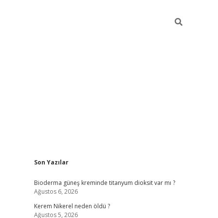
Sidebar
Son Yazılar
ilbet giriş yap
Bioderma güneş kreminde titanyum dioksit var mı ?
Ağustos 6, 2026
Kerem Nikerel neden öldü ?
Ağustos 5, 2026