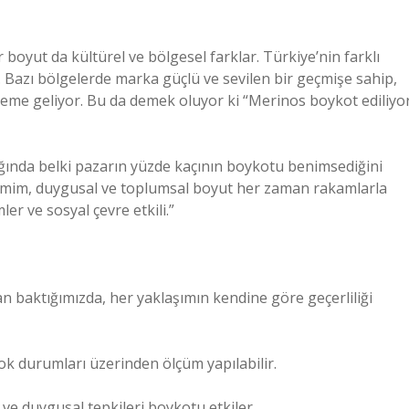
 boyut da kültürel ve bölgesel farklar. Türkiye’nin farklı
r. Bazı bölgelerde marka güçlü ve sevilen bir geçmişe sahip,
eme geliyor. Bu da demek oluyor ki “Merinos boykot ediliyo
ığında belki pazarın yüzde kaçının boykotu benimsediğini
im, duygusal ve toplumsal boyut her zaman rakamlarla
er ve sosyal çevre etkili.”
n baktığımızda, her yaklaşımın kendine göre geçerliliği
stok durumları üzerinden ölçüm yapılabilir.
ı ve duygusal tepkileri boykotu etkiler.