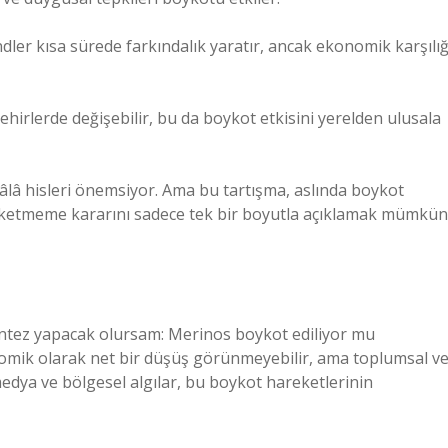
ndler kısa sürede farkındalık yaratır, ancak ekonomik karşılığ
şehirlerde değişebilir, bu da boykot etkisini yerelden ulusala
hâlâ hisleri önemsiyor. Ama bu tartışma, aslında boykot
 tüketmeme kararını sadece tek bir boyutla açıklamak mümkün
entez yapacak olursam: Merinos boykot ediliyor mu
nomik olarak net bir düşüş görünmeyebilir, ama toplumsal v
 medya ve bölgesel algılar, bu boykot hareketlerinin