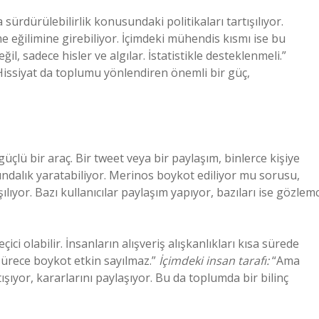
sürdürülebilirlik konusundaki politikaları tartışılıyor.
e eğilimine girebiliyor. İçimdeki mühendis kısmı ise bu
il, sadece hisler ve algılar. İstatistikle desteklenmeli.”
Hissiyat da toplumu yönlendiren önemli bir güç,
lü bir araç. Bir tweet veya bir paylaşım, binlerce kişiye
ındalık yaratabiliyor. Merinos boykot ediliyor mu sorusu,
lıyor. Bazı kullanıcılar paylaşım yapıyor, bazıları ise gözlemc
ici olabilir. İnsanların alışveriş alışkanlıkları kısa sürede
sürece boykot etkin sayılmaz.”
İçimdeki insan tarafı:
“Ama
şıyor, kararlarını paylaşıyor. Bu da toplumda bir bilinç