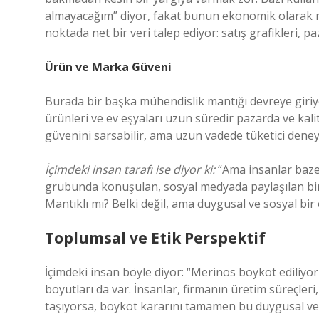
almayacağım” diyor, fakat bunun ekonomik olarak ne
noktada net bir veri talep ediyor: satış grafikleri, p
Ürün ve Marka Güveni
Burada bir başka mühendislik mantığı devreye giriyor:
ürünleri ve ev eşyaları uzun süredir pazarda ve kal
güvenini sarsabilir, ama uzun vadede tüketici deneyim
İçimdeki insan tarafı ise diyor ki:
“Ama insanlar baze
grubunda konuşulan, sosyal medyada paylaşılan bir b
Mantıklı mı? Belki değil, ama duygusal ve sosyal bir 
Toplumsal ve Etik Perspektif
İçimdeki insan böyle diyor: “Merinos boykot ediliy
boyutları da var. İnsanlar, firmanın üretim süreçleri
taşıyorsa, boykot kararını tamamen bu duygusal ve e