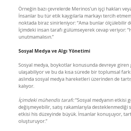
Örneğin bazı çevrelerde Merinos’un işçi hakları veya 
İnsanlar bu tür etik kaygılarla markayı tercih etmem
noktada biraz sinirleniyor: “Ama bunlar ölçülebilir değ
İçimdeki insan tarafı gülümseyerek cevap veriyor: “
unutmamalısın.”
Sosyal Medya ve Algı Yönetimi
Sosyal medya, boykotlar konusunda devreye giren güç
ulaşabiliyor ve bu da kısa sürede bir toplumsal fark
aslında sosyal medya hareketleri üzerinden de tartışı
kalıyor.
İçimdeki mühendis tarafı:
“Sosyal medyanın etkisi geç
değişmeyebilir, satış rakamlarıyla desteklenmediği 
etkisi his düzeyinde büyük. İnsanlar konuşuyor, tartı
oluşturuyor.”