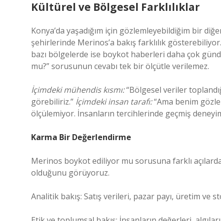
Kültürel ve Bölgesel Farklılıklar
Konya’da yaşadığım için gözlemleyebildiğim bir diğer
şehirlerinde Merinos’a bakış farklılık gösterebiliyo
bazı bölgelerde ise boykot haberleri daha çok günd
mu?” sorusunun cevabı tek bir ölçütle verilemez.
İçimdeki mühendis kısmı:
“Bölgesel veriler topland
görebiliriz.”
İçimdeki insan tarafı:
“Ama benim gözlem
ölçülemiyor. İnsanların tercihlerinde geçmiş deneyiml
Karma Bir Değerlendirme
Merinos boykot ediliyor mu sorusuna farklı açılarda
olduğunu görüyoruz.
Analitik bakış: Satış verileri, pazar payı, üretim ve 
Etik ve toplumsal bakış: İnsanların değerleri, algılar