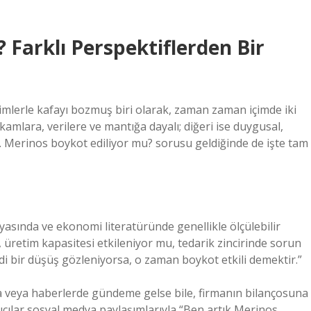
 Farklı Perspektiflerden Bir
mlerle kafayı bozmuş biri olarak, zaman zaman içimde iki
rakamlara, verilere ve mantığa dayalı; diğeri ise duygusal,
m. Merinos boykot ediliyor mu? sorusu geldiğinde de işte tam
yasında ve ekonomi literatüründe genellikle ölçülebilir
, üretim kapasitesi etkileniyor mu, tedarik zincirinde sorun
di bir düşüş gözleniyorsa, o zaman boykot etkili demektir.”
 veya haberlerde gündeme gelse bile, firmanın bilançosuna
cılar sosyal medya paylaşımlarıyla “Ben artık Merinos