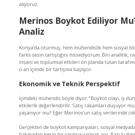
alıyoruz.
Merinos Boykot Ediliyor Mu?
Analiz
Konya’da oturmuş, hem mühendislik hem sosyal bili
farklı sesin tartıştığını hissediyorum. Biri analitik, 
insani ve toplumsal etkileri ön planda tutan tarafı
o an içimde bir tartışma başlıyor.
Ekonomik ve Teknik Perspektif
İçimdeki mühendis böyle diyor: “Boykot olayı, iş dün
etkilerle değerlendirilir. Satış rakamları düşüyor mu
yaşanıyor mu? Eğer Merinos’un satış verilerinde cid
Gerçekten de boykot kampanyaları, sosyal medyada
bakmadan kesin bir yargıya varmak zor. Bazı kullanı