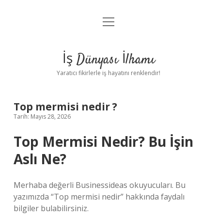
menüyü
Anasayfa
aç
Gizlilik Politikası
İş Dünyası İlhamı
Yasal Uyarı
Yaratıcı fikirlerle iş hayatını renklendir!
Hakkımızda
Top mermisi nedir ?
Tarih: Mayıs 28, 2026
Top Mermisi Nedir? Bu İşin
Aslı Ne?
Merhaba değerli Businessideas okuyucuları. Bu
yazımızda “Top mermisi nedir” hakkında faydalı
bilgiler bulabilirsiniz.