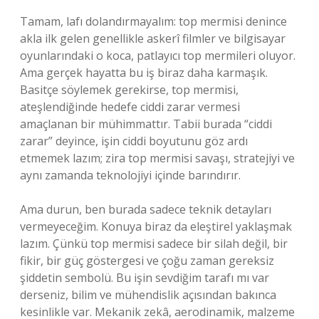
Tamam, lafı dolandırmayalım: top mermisi denince
akla ilk gelen genellikle askerî filmler ve bilgisayar
oyunlarındaki o koca, patlayıcı top mermileri oluyor.
Ama gerçek hayatta bu iş biraz daha karmaşık.
Basitçe söylemek gerekirse, top mermisi,
ateşlendiğinde hedefe ciddi zarar vermesi
amaçlanan bir mühimmattır. Tabii burada “ciddi
zarar” deyince, işin ciddi boyutunu göz ardı
etmemek lazım; zira top mermisi savaşı, stratejiyi ve
aynı zamanda teknolojiyi içinde barındırır.
Ama durun, ben burada sadece teknik detayları
vermeyeceğim. Konuya biraz da eleştirel yaklaşmak
lazım. Çünkü top mermisi sadece bir silah değil, bir
fikir, bir güç göstergesi ve çoğu zaman gereksiz
şiddetin sembolü. Bu işin sevdiğim tarafı mı var
derseniz, bilim ve mühendislik açısından bakınca
kesinlikle var. Mekanik zekâ, aerodinamik, malzeme