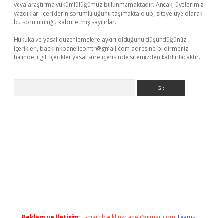
veya araştırma yükümlülüğümüz bulunmamaktadır. Ancak, üyelerimiz
yazdıkları içeriklerin sorumluluğunu taşımakta olup, siteye üye olarak
bu sorumluluğu kabul etmiş sayılırlar.
Hukuka ve yasal düzenlemelere aykırı olduğunu düşündüğünüz
içerikleri,
backlinkpanelicomtr@gmail.com
adresine bildirmeniz
halinde, ilgili içerikler yasal süre içerisinde sitemizden kaldırılacaktır.
Arama
yap
betexper indir
Reklam ve İletişim:
E-mail:
backlinkpaneli@gmail.com
Teams: