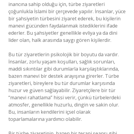
inancına sahip olduğu için, türbe ziyaretleri
çoğunlukla İslami bir çerçevede yapılır. İnsanlar, yüce
bir şahsiyetin türbesini ziyaret ederek, bu kişilerin
manevi gücünden faydalanmak istediklerini ifade
ederler. Bu şahsiyetler genellikle evliya ya da dini
lider olan, halk arasında saygı gören kişilerdir.
Bu tür ziyaretlerin psikolojik bir boyutu da vardır.
İnsanlar, zorlu yaşam koşulları, sağlık sorunları,
maddi sıkıntılar gibi durumlarla karşılaştıklarında,
bazen manevi bir destek arayışına girerler. Türbe
ziyaretleri, bireylere bu tür durumlar karşısında
huzur ve güven sağlayabilir. Ziyaretçilere bir tür
“manevi rahatlama” hissi verir, çünkü türbelerdeki
atmosfer, genellikle huzurlu, dingin ve sakin olur.
Bu, insanların kendilerini içsel olarak
toparlamalarına yardımcı olabilir.
Bir türbe ziyaretinin, bazen bir terapi seansı gibi