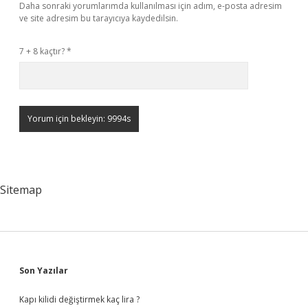
Daha sonraki yorumlarımda kullanılması için adım, e-posta adresim
ve site adresim bu tarayıcıya kaydedilsin.
7 + 8 kaçtır?
*
Sitemap
Sidebar
Son Yazılar
Kapı kilidi değiştirmek kaç lira ?