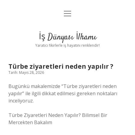
menüyü
Anasayfa
aç
Gizlilik Politikası
İş Dünyası İlhamı
Yasal Uyarı
Yaratıcı fikirlerle iş hayatını renklendir!
Hakkımızda
Türbe ziyaretleri neden yapılır ?
Tarih: Mayıs 28, 2026
Bugünkü makalemizde “Türbe ziyaretleri neden
yapılır” ile ilgili dikkat edilmesi gereken noktaları
inceliyoruz.
Türbe Ziyaretleri Neden Yapılır? Bilimsel Bir
Mercekten Bakalım