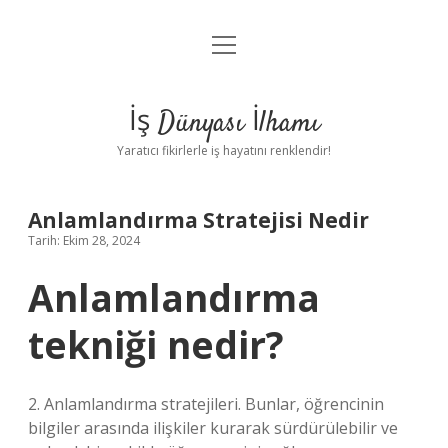
menüyü
Anasayfa
aç
Gizlilik Politikası
İş Dünyası İlhamı
Yasal Uyarı
Yaratıcı fikirlerle iş hayatını renklendir!
Hakkımızda
Anlamlandırma Stratejisi Nedir
Tarih: Ekim 28, 2024
Anlamlandırma
tekniği nedir?
2. Anlamlandırma stratejileri. Bunlar, öğrencinin
bilgiler arasında ilişkiler kurarak sürdürülebilir ve