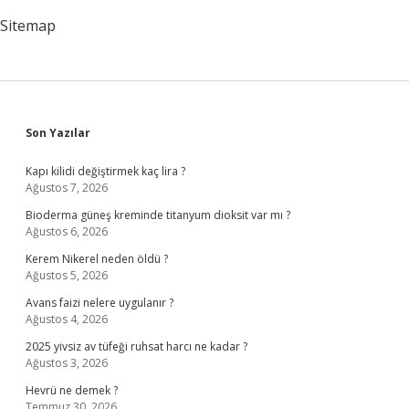
Sitemap
Sidebar
Son Yazılar
Kapı kilidi değiştirmek kaç lira ?
Ağustos 7, 2026
Bioderma güneş kreminde titanyum dioksit var mı ?
Ağustos 6, 2026
Kerem Nikerel neden öldü ?
Ağustos 5, 2026
Avans faizi nelere uygulanır ?
Ağustos 4, 2026
2025 yivsiz av tüfeği ruhsat harcı ne kadar ?
Ağustos 3, 2026
Hevrü ne demek ?
Temmuz 30, 2026