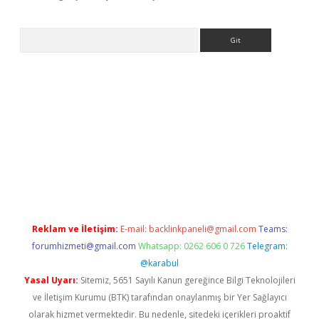
Arama
p
betexper indir
Reklam ve İletişim:
E-mail:
backlinkpaneli@gmail.com
Teams:
forumhizmeti@gmail.com
Whatsapp: 0262 606 0 726
Telegram:
@karabul
Yasal Uyarı:
Sitemiz, 5651 Sayılı Kanun gereğince Bilgi Teknolojileri
ve İletişim Kurumu (BTK) tarafından onaylanmış bir Yer Sağlayıcı
olarak hizmet vermektedir. Bu nedenle, sitedeki içerikleri proaktif